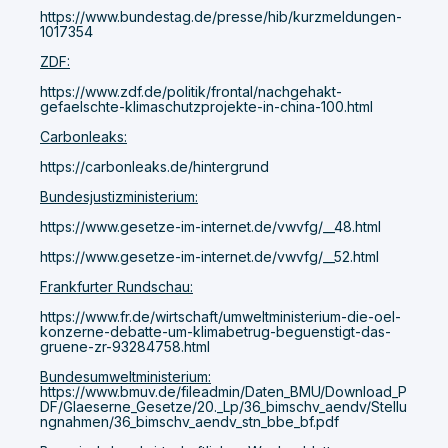
https://www.bundestag.de/presse/hib/kurzmeldungen-
1017354
ZDF:
https://www.zdf.de/politik/frontal/nachgehakt-
gefaelschte-klimaschutzprojekte-in-china-100.html
Carbonleaks:
https://carbonleaks.de/hintergrund
Bundesjustizministerium:
https://www.gesetze-im-internet.de/vwvfg/__48.html
https://www.gesetze-im-internet.de/vwvfg/__52.html
Frankfurter Rundschau:
https://www.fr.de/wirtschaft/umweltministerium-die-oel-
konzerne-debatte-um-klimabetrug-beguenstigt-das-
gruene-zr-93284758.html
Bundesumweltministerium:
https://www.bmuv.de/fileadmin/Daten_BMU/Download_P
DF/Glaeserne_Gesetze/20._Lp/36_bimschv_aendv/Stellu
ngnahmen/36_bimschv_aendv_stn_bbe_bf.pdf