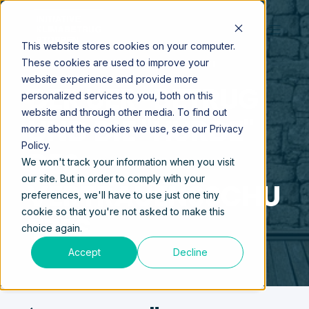
This website stores cookies on your computer.
These cookies are used to improve your
DEC 6, 2024 3:14:05 PM
5 MIN LESEZEIT
website experience and provide more
DER UER-BETRUG
personalized services to you, both on this
website and through other media. To find out
UND DIE "HÜRDE"
more about the cookies we use, see our Privacy
Policy.
DES
We won't track your information when you visit
our site. But in order to comply with your
VERTRAUENSSCHU
preferences, we'll have to use just one tiny
cookie so that you're not asked to make this
TZES
choice again.
Accept
Decline