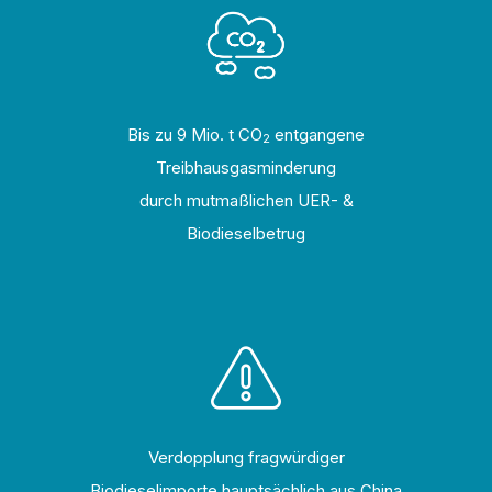
Bis zu 9
Mio. t CO
entgangene
2
Treibhausgasminderung
durch mutmaßlichen UER- &
Biodieselbetrug
Verdopplung fragwürdiger
Biodieselimporte hauptsächlich aus China