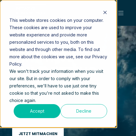
This website stores cookies on your computer.
These cookies are used to improve your
website experience and provide more
personalized services to you, both on this
website and through other media. To find out
INITIATIVE
more about the cookies we use, see our Privacy
Policy.
KLIMABETRUG
We won't track your information when you visit
our site. But in order to comply with your
STOPPEN E.V.
preferences, we'll have to use just one tiny
cookie so that you're not asked to make this
choice again.
Gemeinsam für Transparenz und Fairness im
Accept
Decline
Klimaschutz
JETZT MITMACHEN